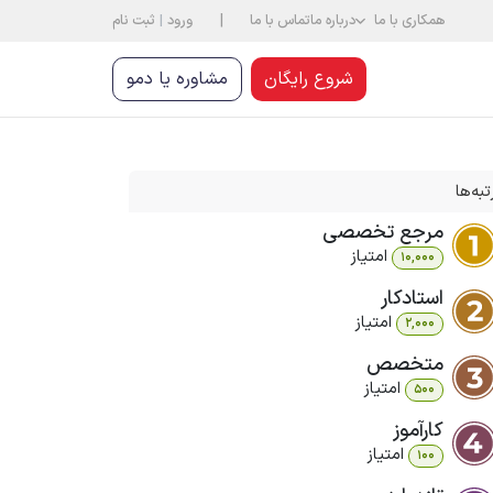
|
همکاری با ما
درباره ما
تماس با ما
ورود
|
ثبت نام
شروع رایگان
مشاوره یا دمو
تبه‌ها
مرجع تخصصی
امتیاز
10,000
استادکار
امتیاز
2,000
متخصص
امتیاز
500
کارآموز
امتیاز
100