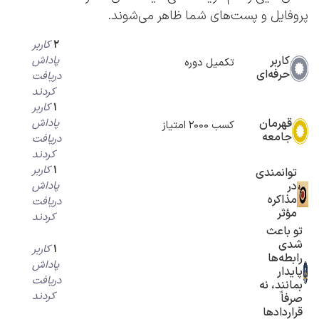
پروفایل و پست‌های شما ظاهر می‌شوند.
2
کاربر
کاربر
پاداش
تکمیل دوره
حرفه‌ای
دریافت
کردند
1
کاربر
قهرمان
پاداش
کسب 2000 امتیاز
جامعه
دریافت
کردند
1
کاربر
توانمندی
در
پاداش
مذاکره
دریافت
مؤثر
کردند
تو باعث
شدی
1
کاربر
رابطه‌ها
پاداش
پایدار
دریافت
بمانند، نه
کردند
صرفاً
قراردادها