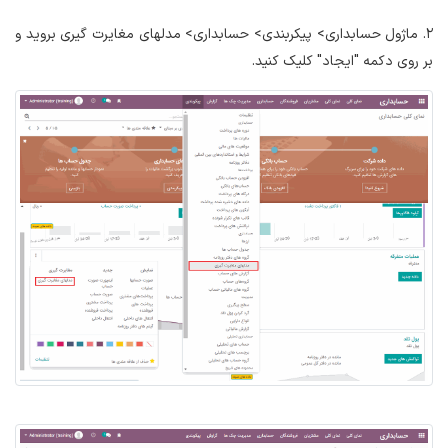
2. ماژول حسابداری> پیکربندی> حسابداری> مدلهای مغایرت گیری بروید و
بر روی دکمه "ایجاد" کلیک کنید.