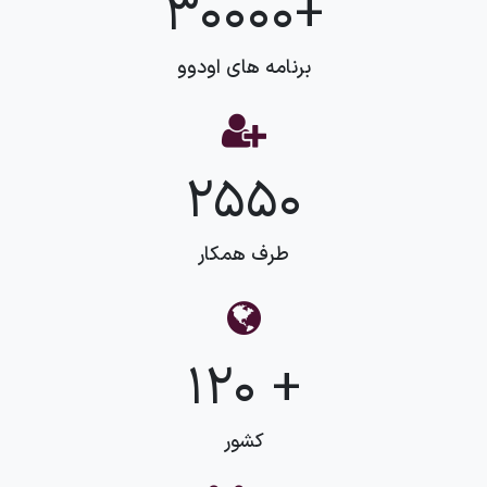
+30000
برنامه های اودوو
2550
طرف همکار
+ 120
کشور