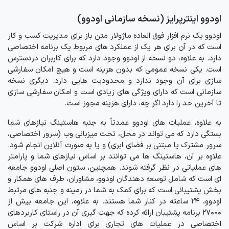
اودوو اینترپرایز (نسخه سازمانی اودوو)
اودوو یک نرم افزار فوق العاده ماژولار متن باز برای مدیریت کسب و کار
است که در آن برای هر یک از عملکرد های مربوط یک برنامه اختصاصی
دارد. به علاوه، دو نسخه از اودوو وجود دارد که برای کاربران دردسترس
است. یکی نسخه عمومی که بدون هزینه است و هیچ امکان سفارشی
سازی برای آن وجود ندارد و محدودیت هایی دارد. دیگری نسخه
سازمانی است که دارای ویژگی های زیادی است و امکان سفارشی سازی
تا آخرین حد را دارد اگر چه، دارای هزینه مجوز است.
به علاوه، عملیات های اودوو عمدتاً به جنبه هاستینگ نیازهای شما
بستگی دارد که می تواند در محل، تحت میزبانی وب (سرور اختصاصی،
سرور مشترک یا مبتنی بر فضای ابری) و یا به صورت آنلاین انجام شود.
علاوه بر آن، هاستینگ ها می توانند بر اساس نیازهای شما و پارامتر
های عملیاتی در نظر گرفته شوند. همچنین، ستون اصلی اودوو جامعه
ای است که شامل توسعه دهندگان اودوو، مشاوران، طرف های همکار و
بخش پشتیبانی است که برای کمک به شما در زمینه و جنبه های مرتبط
اودوو، 24 ساعته در کنار شما هستند. به علاوه، این جامعه بیش از
27000 برنامه پشتیبان ارائه کرده که جهت گیری آن در راستای کاربردهای
اختصاصی در عملیات های تجاری برای اداره شرکت بر اساس