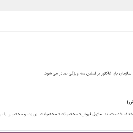
یع و مشاغل
قیمت و خرید
خدمات
آموزش و پشتیبانی
سازمان یار، فاکتور بر اساس سه ویژگی صادر می شود:
رش)
مختلف خدمات، به
ماژول فروش> محصولات> محصولات
بروید، و محصولی با ن