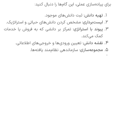
برای پیاده‌سازی عملی، این گام‌ها را دنبال کنید:
تهیه دانش:
ثبت دانش‌های موجود.
لیست‌برداری:
مشخص کردن دانش‌های حیاتی و استراتژیک.
پیوند با استراتژی:
تمرکز بر دانشی که به فروش یا خدمات
کمک می‌کند.
نقشه دانش:
تعیین ورودی‌ها و خروجی‌های اطلاعاتی.
مجموعه‌سازی:
سازماندهی نظام‌مند یافته‌ها.
اشاعه:
ایجاد دسترسی سریع برای همه کارکنان.
کاربرد و پالایش:
استفاده از دانش در عمل و به‌روزرسانی
مداوم آن.
نهادینه سازی: چگونه فرهنگ اشتراک دانش بسازیم؟
بزرگترین مانع مدیریت دانش،
ترس کارکنان
از دست دادن جایگاه
یا مسئولیت اضافی است. برای موفقیت باید:
رهبری توانمند:
مدیران باید خودشان الگوی اشتراک دانش