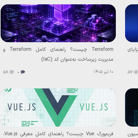
ی کامل OpenStack و مزایای
Terraform چیست؟ راهنمای کامل Terraform و
مدیریت زیرساخت به‌عنوان کد (IaC)
10 تیر 1405
58
0
57
ماسیون
فریم‌ورک Vue چیست؟ راهنمای کامل معرفی Vue.js،