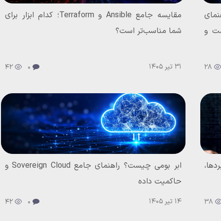
A در پایپ لاین CI/CD؛ راهنمای
مقایسه جامع Ansible و Terraform؛ کدام ابزار برای
Jenk برای تست و
شما مناسب‌تر است؟
31 تیر 1405
42
0
28
ربردها،
ابر بومی چیست؟ راهنمای جامع Sovereign Cloud و
حاکمیت داده
14 تیر 1405
42
0
38