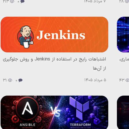
7 مرداد 1405
213
0
28
اری،
اشتباهات رایج در استفاده از Jenkins و روش جلوگیری
از آن‌ها
5 مرداد 1405
31
0
43