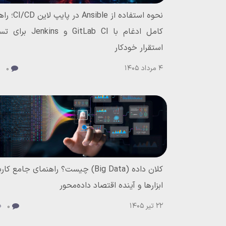
نحوه استفاده از nsible
کامل ادغام با GitLab CI و ins
استقرار خودکار
4 مرداد 1405
0
کلان داده (Big Data) چیست؟ راهنمای جامع کا
ابزارها و آینده اقتصاد داده‌محور
22 تیر 1405
0