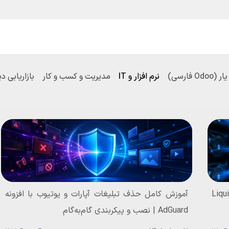
یع و مشاغل
قیمت و خرید
خدمات
آموزش و پشتیبانی
O فارسی)
نرم افزار و IT
مدیریت و کسب و کار
بازاریابی د
 برق در سرورهای GPU: از TDP تا Liquid
آموزش کامل حذف تبلیغات آپارات و یوتیوب با افزونه
AdGuard | نصب و پیکربندی گام‌به‌گام