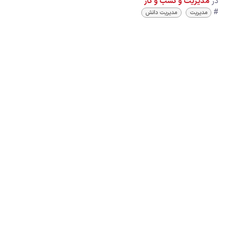
در
مدیریت و کسب و کار
#
مدیریت
مدیریت دانش
اگر نیازمند مشاوره، تحلیل و دموی تمام امکانات سازمان‌یار (نسخه
بومی‌سازی شده Odoo ERP) هستید، می‌توانید به رایگان در جلسه‌ای
آنلاین با ما همراه باشید.
رایگان شروع و امتحان کنید
مشاوره و دمو رایگان
دانلود کاتالوگ
وارد حساب کاربری شوید
تا بتوانید نظر خود را ثبت کنید