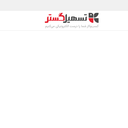
رف نظر و مشاهده محتوا
محصولات
صنا
نرم افزار مدیریت حضور و غیاب 
کنترل دقیق حضور کارکنان، بدون محاسبات
برآورد قیمت و خرید
درخواست م