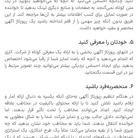
کنید. چنانچه احساس می‌کنید که آنچه که می‌خواهید بگویید در یک
متن کوتاه نمی‌گنجد به صفحات و منابع دیگری لینک بدهید تا خواننده
در صورت تمایل برای کسب اطلاعات بیشتر به آن‌ها مراجعه کند. از این
طریق بدون آنکه چیز مهمی را از قلم انداخته باشید یک رپورتاژ آگهی
مختصر و مفید خواهید داشت.
5. خودتان را معرفی کنید
در انتهای رپورتاژ آگهی بخشی را به ارائه یک معرفی کوتاه از شرکت، کاری
که انجام می‌دهید و آنچه که باعث تمایز شما از رقبا می‌شود اختصاص
بدهید. برای ایجاد احساس نزدیکی بیشتر می‌توانید چند تصویر مرتبط را
نیز در این قسمت بگنجانید.
6. منحصربه‌فرد باشید
در هنگام تنظیم رپورتاژ آگهی به‌جای آنکه یکسره به دنبال ارائه آمار و
ارقام باشید تلاش کنید تا با ارائه محتوای باکیفیت در مخاطب علاقه
ایجاد کنید. اعداد می‌توانند مخاطب را تحت تأثیر قرار بدهند، اما
نمی‌توانند دلایل جالب بودن و تمایز شرکت شما را به شکل مطلوبی به
خواننده انتقال بدهند. شما باید به مخاطب خود نشان بدهید که چه
چیزی شما را از بقیه متمایز می‌کند؛ مثلاً یک طرح ابتکاری، یک استراتژی
نامتعارف در شبکه‌های اجتماعی یا اینکه اولین شرکتی هستید که از یک