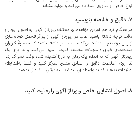
نوع خاص از فناوری استفاده می‌کند و موارد مشابه.
7. دقیق و خلاصه بنویسید
در هنگام گرد هم آوردن مؤلفه‌های مختلف رپورتاژ آگهی به اصول ایجاز و
دقت توجه داشته باشید. غالباً در رپورتاژ آگهی از پاراگراف‌های کوتاه عاری
از زبان پرتصنع استفاده می‌کنیم. به خاطر داشته باشید که معمولاً کاربران
سایت‌های خبری و مجلات مختلف خبرها را مرور می‌کنند و لذا برای یک
رپورتاژ آگهی که به ‌اندازه یک رمان به درازا کشیده شده وقت نمی‌گذارند.
لذا روی اطلاعات دقیق و حقایق متقن تمرکز کنید و فقط به‌اندازه‌ای
اطلاعات بدهید که به واسطه آن بتوانید منظورتان را انتقال بدهید.
8. اصول انشایی خاص رپورتاژ آگهی را رعایت کنید
تمام رپورتاژ آگهی را در حالت سوم شخص بنویسید، مگر اینکه نقل‌قول
مستقیمی داشته باشید که در آن از اول شخص استفاده شده باشد. متن
رپورتاژ آگهی را با استفاده از انشای مناسب به نحوی تنظیم کنید که
حرفه‌ای، دقیق و واضح به نظر برسد. به‌علاوه، تا می‌توانید از به کار بردن
عبارات مجهول خودداری کنید. از این طریق، یک رپورتاژ آگهی خوش
نگاشت خواهید داشت و لذا احتمال تعامل مخاطب با محتوا و خوانده