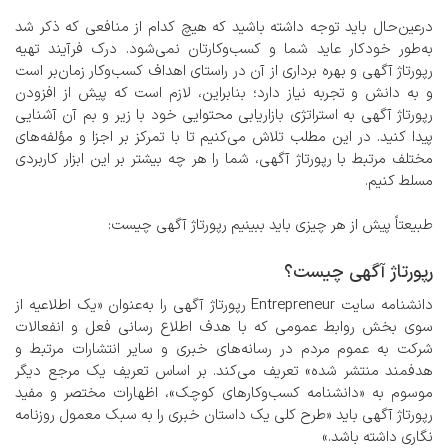
درعین‌حال باید توجه داشته باشید که هیچ کدام از منافعی که ذکر شد
به‌طور خودکار عاید شما و کسب‌وکارتان نمی‌شود. درک فرآیند تهیه
رپورتاژ آگهی و بهره برداری از آن در راستای اهداف کسب‌وکار زمان‌بر است
و به دانش و تجربه نیاز دارد؛ بنابراین، لازم است که پیش از افزودن
رپورتاژ آگهی به استراتژی بازاریابی محتوایی خود با زیر و بم آن آشنایی
پیدا کنید. در این مطلب تلاش می‌کنیم تا با تمرکز بر اجزا و مؤلفه‌های
مختلف مرتبط با رپورتاژ آگهی، شما را هر چه بیشتر بر این ابزار کاربردی
مسلط کنیم.
طبیعتاً پیش از هر چیزی باید ببینیم رپورتاژ آگهی چیست:
رپورتاژ آگهی چیست؟
دانشنامه سایت Entrepreneur رپورتاژ آگهی را به‌عنوان «یک اطلاعیه از
سوی بخش روابط عمومی که با هدف اطلاع رسانی فعل و انفعالات
شرکت به عموم مردم در رسانه‌های خبری و سایر انتشارات مرتبط و
هدفمند منتشر شده» تعریف می‌کند. بر اساس تعریف یک مرجع دیگر
موسوم به «دانشنامه کسب‌وکارهای کوچک»، اظهارات مختصر و مفید
رپورتاژ آگهی باید «طرح کلی یک داستان خبری را به سبک معمول روزنامه
نگاری داشته باشد.»