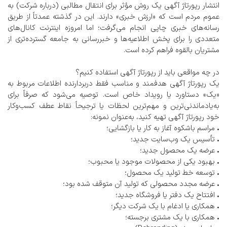
انتشار رپورتاژ آگهی یک روش مؤثر برای انتقال مطالبی (درباره شرکت) به
عموم مردم است که «ارزش خبری» دارند. این در گذشته عمدتاً از طریق
رسانه‌های خبری چاپی انجام می‌گرفت؛ اما امروزه اینترنت کانال‌های
متعددی را برای پخش اطلاعیه‌ها و خبررسانی به جامعه گسترده‌تری از
مشتریان بالقوه فراهم کرده است.
در چه مواقعی باید از رپورتاژ آگهی استفاده کنیم؟
یک رپورتاژ آگهی هدفمند و مناسب فقط دربردارنده اطلاعات مربوط به
«یک» دستاورد یا رویداد خاص است. توصیه می‌شود که صرفاً برای
به‌یادماندنی‌ترین و مهم‌ترین لحظات یا ترجیحاً نقاط عطف کسب‌وکار
خود رپورتاژ آگهی تهیه کنید، به‌عنوان نمونه:
• مراسم باشکوه آغاز به کار یا بازگشایی؛
• تأسیس یک وب‌سایت جدید؛
• عرضه یک محصول جدید؛
• بهبود یکی از محصولات موجود یا محبوب؛
• توسعه خط تولید یک محصول؛
• عرضه مجدد محصولی که تولید آن متوقف شده بود؛
• افتتاح یک دفتر یا فروشگاه جدید؛
• همکاری یا ادغام با یک شرکت دیگر؛
• همکاری با یک مشتری برجسته؛