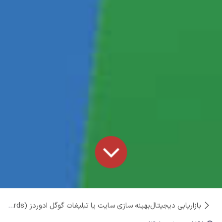
بازاریابی دیجیتال
بهینه سازی سایت یا تبلیغات گوگل ادوردز (Google Adwords)، کدام را انتخاب کنیم؟