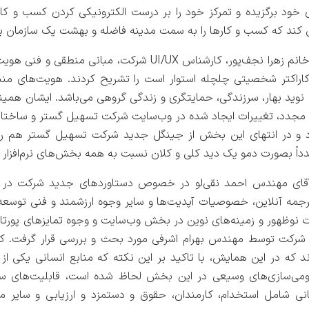
 Odoo را برای خود برگزیده و تمرکز خود را بر درست الکترونیکی کردن کسب و
اعی کند که کسب و کارها را به سمت مدینه فاضله و بهشت یک سازمان به
در ادامه سخنرانی‌ها، خانم زهرا نجف‌پور، کارشناس UI/UX شرکت، 
اراکتر شخصیتی چلچله استوار است را تشریح کردند. هویت‌های م
، نوید بهار، سرزندگی، حمایتگری و زندگی گروهی می‌باشد. ایشان همی
 مجدد، تغییرات ایجاد شده در وب‌سایت شرکت تسهیل گستر و ساختا
 و در انتهای این بخش از جینگل جدید شرکت تسهیل گستر هم رون
 بصورت دمو یک دید کلی و کلان نسبت به همه بخش‌های نرم‌افزار ارا
قای مهندس احمد نقی‌لو در خصوص دستاوردهای جدید شرکت در را
جمه آنلاین، خصوصیات آپدیت‌ها و سایر وجوه ارزشمند و فنی توسع
 نوظهور و زمینه‌های نوین در بخش وب‌سایت و وجوه تمایزهای پورتال 
د شرکت توسط مهندس بهرام اشرفی مورد بحث و بررسی قرار گرفت. 
د که در این همایش، با تاکید بر این نکته که منابع انسانی یکی از
ومی‌سازی‌های وسیعی در این بخش لحاظ شده است، قابلیت‌های سازم
انی شامل استخدام، کارمندان، حقوق و دستمزد و ارزیابی و سایر ماژ