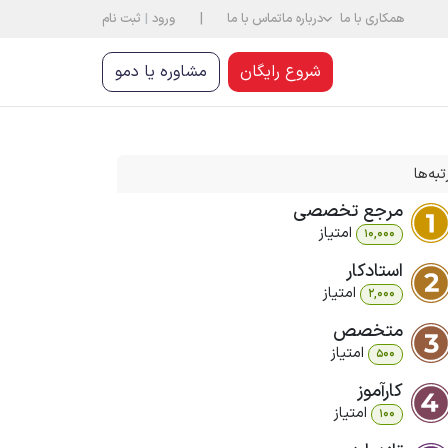
|
همکاری با ما
درباره ما
تماس با ما
ورود
|
ثبت نام
شروع رایگان
مشاوره یا دمو
تبه‌ها
مرجع تخصصی
امتیاز
10,000
استادکار
امتیاز
2,000
متخصص
امتیاز
500
کارآموز
امتیاز
100