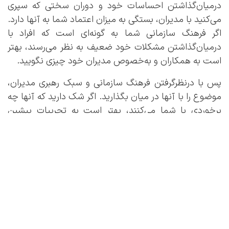
درمیان‌گذاشتن احساسات خود و دوران سختی که سپری
می‌کنید با مدیران، بستگی به میزان اعتماد شما به آنها دارد.
اگر فرهنگ سازمانی شما به گونه‌ای است که افراد با
درمیان‌گذاشتن مشکلات خود ضعیف به نظر می‌رسند، بهتر
است به همکاران و به‌خصوص مدیران خود چیزی نگویید.
پس با درنظرگرفتن فرهنگ سازمانی و سبک رهبری مدیران،
موضوع را با آنها در میان بگذارید. اگر شک دارید که آنها چه
برخوردی با شما می‌کنند، بهتر است به تجربیات پیشین
رجوع کنید. آیا مدیران سازمان برای افرادی که مشکلاتی
مشابه شما داشتند، کاری کردند؟ آیا همدلی نشان دادند یا
برخورد نامناسبی داشتند؟ مدیران سازمان در سخنرانی‌های
خود چه فرهنگ کاری‌ای را تبلیغ می‌کنند؟ محیطی که در آن
افراد باید در هر شرایطی سرسختانه به کارکردن ادامه دهند یا
اینکه فضایی برای عقب‌نشستن در شرایط حساس پیش‌بینی
شده است؟ پاسخ به این پرسش‌ها تعیین می‌کند که آیا
می‌توانید به سراغ مدیران بروید یا خیر.