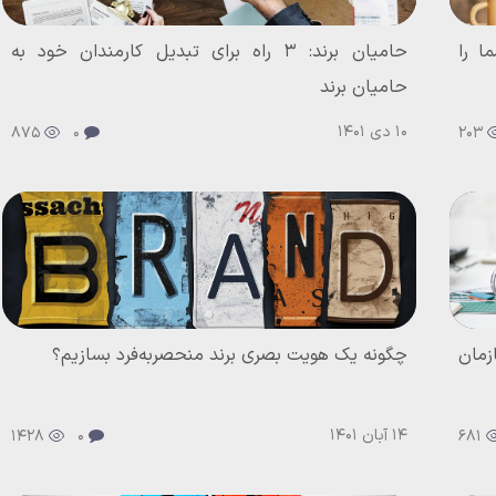
 را
حامیان برند: 3 راه برای تبدیل کارمندان خود به
حامیان برند
10 دی 1401
875
0
203
زمان
چگونه یک هویت بصری برند منحصربه‌فرد بسازیم؟
14 آبان 1401
1428
0
681