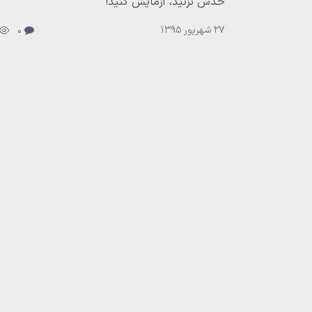
حدس نزنید، آزمایش کنید!
27 شهریور 1395
0