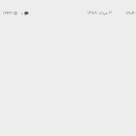
3 مرداد 1388
1243
0
1304