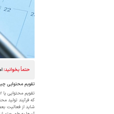
حتماً بخوانید:
اه
تقویم محتوایی چی
که فرآیند تولید محت
شاید از فعالیت بعض
آن‌ها به طور حتم ا