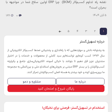
نقشه راه تداوم کسب‌وکار (BCM): چرا ERP اولین سلاح شما در مواجهه با
بحران است؟
5 آبان 1404
189
0
5
4
3
2
1
درباره تسهیل‌گستر
به پشتوانه دانش و مهارت‌هایی که با راه‌اندازی و پشتیبانی صدها کسب‌و‌کار الکترونیکی از
سال 1376 کسب کرده‌ایم، توانسته‌ایم سبد کاملی از محصولات و خدمات را در اختیار
مشتریان عزیز قرار دهیم تا بتوانند با خیالی آسوده، الکترونیکی‌سازی جامع و یکپارچه
کسب‌و‌کارشان را بر بستر ERP مبتنی بر به‌روش‌های استاندارد ملی و بین‌المللی به مجموعه
ما برون‌سپاری کرده و خود بیشتر به هسته اصلی کسب‌و‌کارشان تمرکز کنند.
درباره ما
مشاوره و دمو
رایگان شروع و امتحان کنید
استخدام در تسهیل‌گستر: فرصتی برای نخبگان!