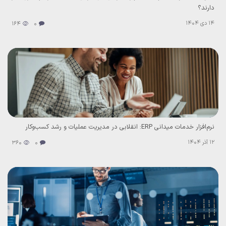
دارند؟
14 دی 1404
164
0
نرم‌افزار خدمات میدانی ERP: انقلابی در مدیریت عملیات و رشد کسب‌وکار
12 آذر 1404
360
0