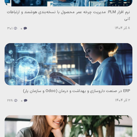
نرم افزار PLM: مدیریت چرخه عمر محصول با نسخه‌بندی هوشمند و ارتباطات
آنی
8 آذر 1404
301
0
ERP در صنعت داروسازی و بهداشت و درمان (Odoo و سازمان یار)
2 آذر 1404
228
0