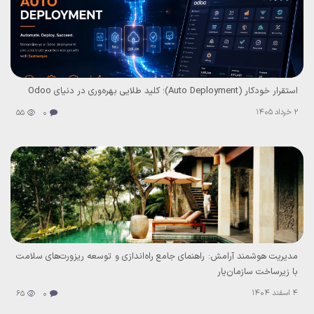
استقرار خودکار (Auto Deployment)؛ کلید طلایی بهره‌وری در دنیای Odoo
2 خرداد 1405
55
0
مدیریت هوشمند آرامش: راهنمای جامع راه‌اندازی و توسعه ریزورت‌های سلامت
با زیرساخت سازمان‌یار
4 اسفند 1404
65
0