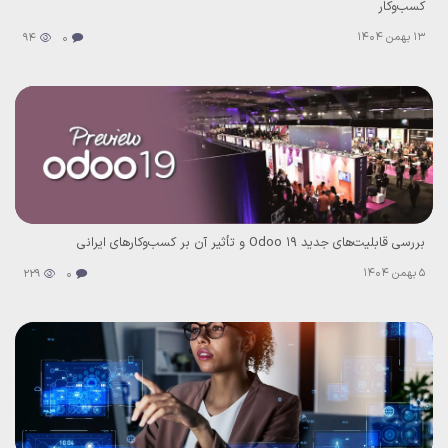
کسب‌وکار
13 بهمن 1404
94
0
بررسی قابلیت‌های جدید Odoo 19 و تأثیر آن بر کسب‌وکارهای ایرانی
5 بهمن 1404
229
0