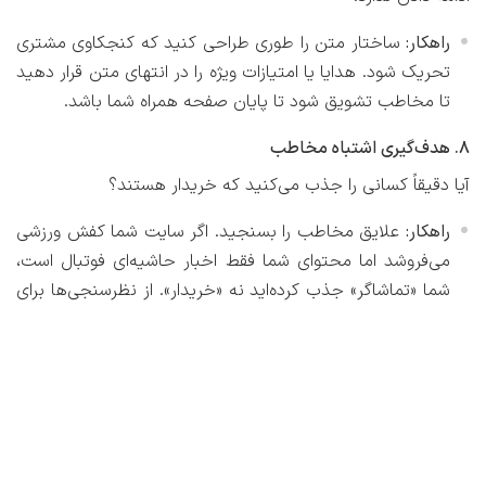
راهکار:
ساختار متن را طوری طراحی کنید که کنجکاوی مشتری
تحریک شود. هدایا یا امتیازات ویژه را در انتهای متن قرار دهید
تا مخاطب تشویق شود تا پایان صفحه همراه شما باشد.
۸. هدف‌گیری اشتباه مخاطب
آیا دقیقاً کسانی را جذب می‌کنید که خریدار هستند؟
راهکار:
علایق مخاطب را بسنجید. اگر سایت شما کفش ورزشی
می‌فروشد اما محتوای شما فقط اخبار حاشیه‌ای فوتبال است،
شما «تماشاگر» جذب کرده‌اید نه «خریدار». از نظرسنجی‌ها برای
شناخت دقیق نیاز بازار هدف استفاده کنید.
۹. رها کردن صفحه محصول (عدم بهینه‌سازی)
نوشتن متن فروش یک فرآیند تمام‌نشدنی است.
راهکار:
هیچ‌گاه به اولین نسخه متن خود اکتفا نکنید. با روش
سعی و خطا (A/B Testing)
، تیترها و جملات را تغییر دهید