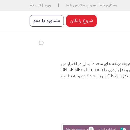
|
همکاری با ما
درباره ما
تماس با ما
ورود
|
ثبت نام
شروع رایگان
مشاوره یا دمو
ریف مولفه های متعدد ارسال در اختیار می
حالت حمل و نقل، هزینه انتقال، ردیابی مرسوله ها و موارد دیگر را شامل می شود. یکپارچه سازی حمل و نقل اودوو با DHL ،FedEx ،Temando
 نقل، ارتباط آنلاین ایجاد کرده و به تناسب