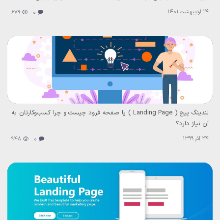
14 اردیبهشت 1401
679
0
لندینگ پیج ( Landing Page ) یا صفحه فرود چیست و چرا کسب‌وکارتان به
آن نیاز دارد؟
24 آذر 1399
948
0