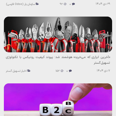
29 دی 1404
0
92
سازمان یار (Odoo فارسی)
«آخرین ابزاری که می‌خرید» هوشمند شد؛ پیوند کیفیت رونیکس با تکنولوژی
تسهیل‌گستر
7 دی 1404
0
152
اخبار تسهیل گستر