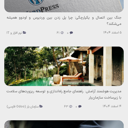
جنگ بین اتصال و یکپارچگی؛ چرا پل زدن بین وردپرس و اودوو همیشه
می‌شکند؟
5 اسفند 1404
0
61
نرم افزار و IT
مدیریت هوشمند آرامش: راهنمای جامع راه‌اندازی و توسعه ریزورت‌های سلامت
با زیرساخت سازمان‌یار
4 اسفند 1404
0
63
سازمان یار (Odoo فارسی)