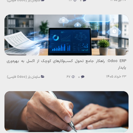
27 تیر 1405
0
26
سازمان یار (Odoo فارسی)
Odoo ERP: راهکار جامع تحول کسب‌وکارهای کوچک از اکسل به بهره‌وری
پایدار
23 خرداد 1405
0
67
سازمان یار (Odoo فارسی)