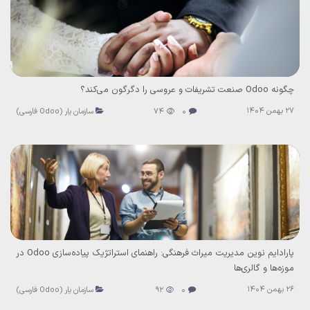
چگونه Odoo صنعت تشریفات و عروسی را دگرگون می‌کند؟
27 بهمن 1404
0
74
سازمان یار (Odoo فارسی)
پارادایم نوین مدیریت میراث فرهنگی: راهنمای استراتژیک پیاده‌سازی Odoo در
موزه‌ها و گالری‌ها
26 بهمن 1404
0
92
سازمان یار (Odoo فارسی)