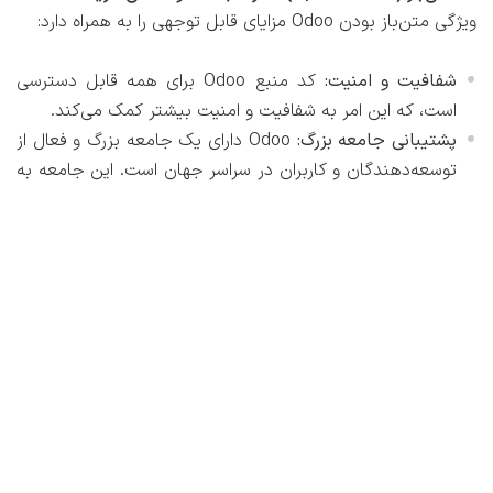
ویژگی متن‌باز بودن Odoo مزایای قابل توجهی را به همراه دارد:
شفافیت و امنیت:
کد منبع Odoo برای همه قابل دسترسی
است، که این امر به شفافیت و امنیت بیشتر کمک می‌کند.
پشتیبانی جامعه بزرگ:
Odoo دارای یک جامعه بزرگ و فعال از
توسعه‌دهندگان و کاربران در سراسر جهان است. این جامعه به
طور مداوم در حال بهبود و توسعه سیستم است و منابع
آموزشی و پشتیبانی فراوانی را ارائه می‌دهد.
کاهش وابستگی به یک فروشنده:
کسب‌وکارها کمتر به یک
فروشنده خاص وابسته می‌شوند و آزادی بیشتری در انتخاب
شریک پیاده‌سازی و توسعه‌دهنده دارند.
نوآوری مستمر:
ماهیت متن‌باز بودن، نوآوری را تسریع
می‌بخشد، زیرا توسعه‌دهندگان از سراسر جهان می‌توانند در
بهبود و افزودن قابلیت‌های جدید مشارکت کنند.
برای مطالعه توصیه می‌شود:
Open Source چيست ؟