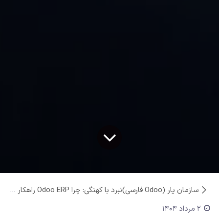
سازمان یار (Odoo فارسی)
نبرد با کهنگی: چرا Odoo ERP راهکار مدرن مدیریت کسب‌وکار است؟
2 مرداد 1404