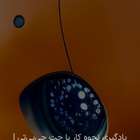
یادگیری نحوه کار با چت جی‌پی‌تی |