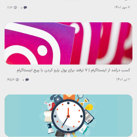
7 مهر 1401
1112
0
کسب درآمد از اینستاگرام | ۷ ترفند برای پول پارو کردن با پیج اینستاگرام
2 تیر 1401
4516
0