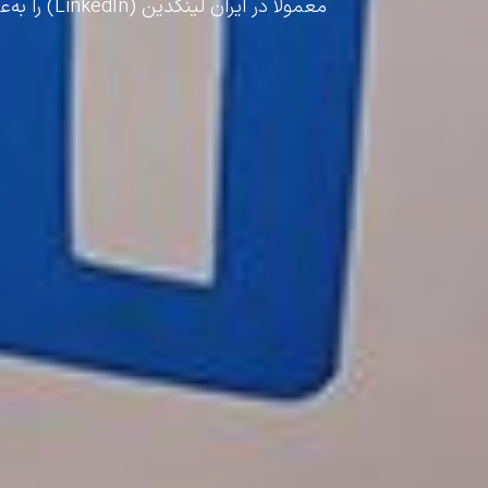
معمولاً د