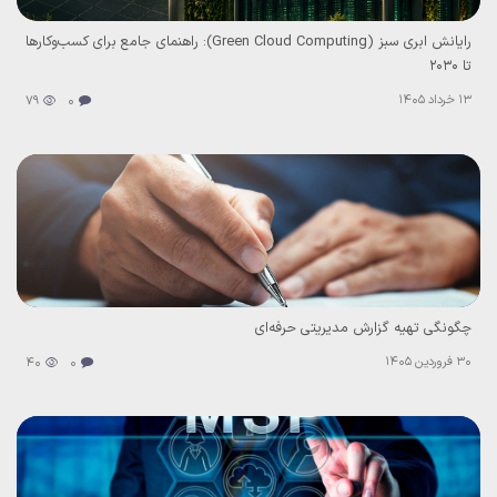
رایانش ابری سبز (Green Cloud Computing): راهنمای جامع برای کسب‌وکارها
تا 2030
13 خرداد 1405
79
0
چگونگی تهیه گزارش مدیریتی حرفه‌ای
30 فروردین 1405
40
0