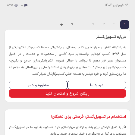
26 فروردین 1404
835
0
9
…
4
3
2
1
درباره تسهیل‌گستر
به پشتوانه دانش و مهارت‌هایی که با راه‌اندازی و پشتیبانی صدها کسب‌و‌کار الکترونیکی از
سال 1376 کسب کرده‌ایم، توانسته‌ایم سبد کاملی از محصولات و خدمات را در اختیار
مشتریان عزیز قرار دهیم تا بتوانند با خیالی آسوده، الکترونیکی‌سازی جامع و یکپارچه
کسب‌و‌کارشان را بر بستر ERP مبتنی بر به‌روش‌های استاندارد ملی و بین‌المللی به مجموعه
ما برون‌سپاری کرده و خود بیشتر به هسته اصلی کسب‌و‌کارشان تمرکز کنند.
درباره ما
مشاوره و دمو
رایگان شروع و امتحان کنید
استخدام در تسهیل‌گستر: فرصتی برای نخبگان!
اگر به دنبال فرصتی برای رشد و ارتقای مهارت‌های خود هستید، به تیم ما در تسهیل‌گستر
بپیوندید و در کنار ما به نوآوری و خلق ایده‌های جدید بپردازید.