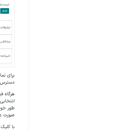
برای نم
دسترس س
هرگاه فی
انتخابی 
طور خودک
صورت عدم
با کلیک