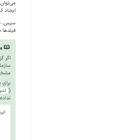
می‌توان 
ایجاد کن
سپس، سا
فیلدها س
مث
اگر گز
سازما
مشخص 
برای م
(
کشو
نداده‌