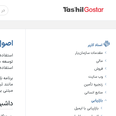
اصول
اسناد کاربر
مقدمات سازمان‌یار
استفاده
مالی
توسعه ده
استفاده 
فروش
وب سایت
برنامه
با
مانند ثب
زنجیره تأمین
مبتنی ب
منابع انسانی
بازاریابی
داشبور
بازاریابی با ایمیل