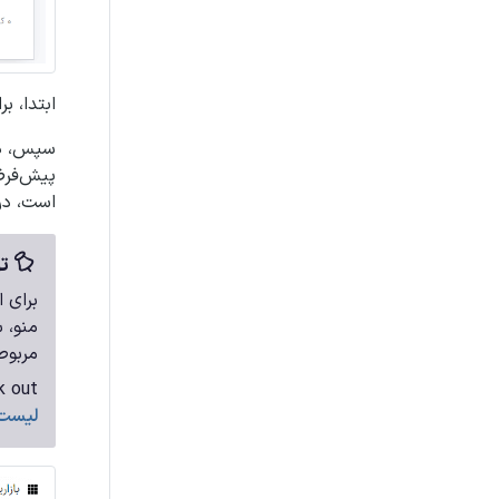
ابتدا، ب
سپس، در
پیش‌فرض
است، در
تو
برای 
منو، 
مربوط
k out
لیست‌