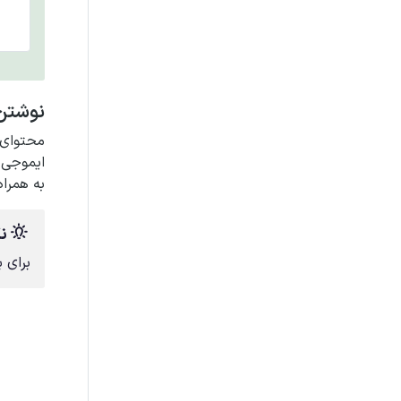
نوشتن
محتوای
ایموجی‌ه
به همرا
نک
برای 