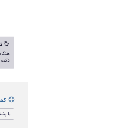
تو
هنگام
دکمه 
کمک
با پشت